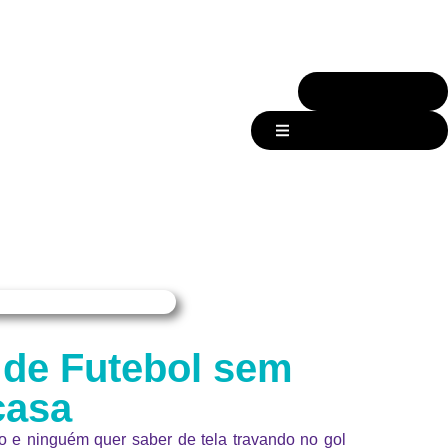
Fale com a Voa
ÁREA DO CLIENTE
o de Futebol sem
casa
 e ninguém quer saber de tela travando no gol