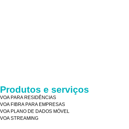
Internet residencial para a
Veja como escolher internet residencial e ajusta
Internet fibra em Aracaju:
Internet fibra virou sinônimo de internet boa, 
Produtos e serviços
VOA PARA RESIDÊNCIAS
VOA FIBRA PARA EMPRESAS
VOA PLANO DE DADOS MÓVEL
VOA STREAMING