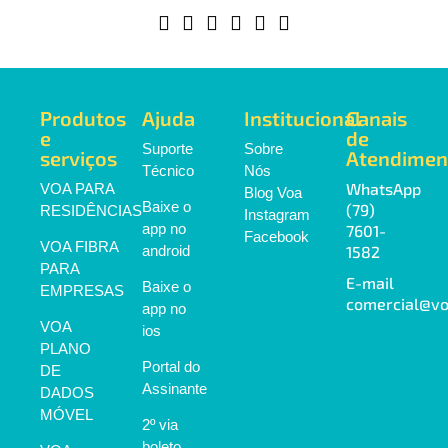
Produtos
Ajuda
Institucional
Canais
e
de
Suporte
Sobre
serviços
Atendimen
Técnico
Nós
WhatsApp
VOA PARA
Blog Voa
Baixe o
(79)
RESIDÊNCIAS
Instagram
app no
7601-
Facebook
VOA FIBRA
android
1582
PARA
E-mail
Baixe o
EMPRESAS
comercial@vo
app no
VOA
ios
PLANO
Portal do
DE
Assinante
DADOS
MÓVEL
2º via
boleto